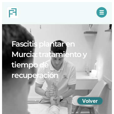
Fascitis plantar en
Murcia: tratamiento y
tiempo de
recuperación
Volver