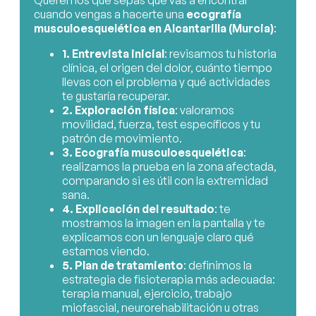
Queremos que sepas qué vas a encontrar
cuando vengas a hacerte una
ecografía
musculoesquelética en Alcantarilla (Murcia)
:
1. Entrevista inicial
: revisamos tu historia
clínica, el origen del dolor, cuánto tiempo
llevas con el problema y qué actividades
te gustaría recuperar.
2. Exploración física
: valoramos
movilidad, fuerza, test específicos y tu
patrón de movimiento.
3. Ecografía musculoesquelética
:
realizamos la prueba en la zona afectada,
comparando si es útil con la extremidad
sana.
4. Explicación del resultado
: te
mostramos la imagen en la pantalla y te
explicamos con un lenguaje claro qué
estamos viendo.
5. Plan de tratamiento
: definimos la
estrategia de fisioterapia más adecuada:
terapia manual, ejercicio, trabajo
miofascial, neurorehabilitación u otras