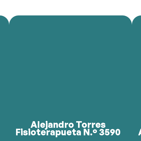
e
recuperación y el bienestar físico.
s
Ofrece tratamientos personalizados para la
,
f
ATM.
a
vertebrales, punción seca, electro punción y
e
N.º 3590, especializado en manipulaciones
a
Alejandro es fisioterapeuta deportivo colegiado
M
Alejandro Torres
Fisioterapueta N.º 3590