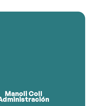
n sus manos!
ea rápida y cómoda. ¡Contáctanos y deja todo
acilita todo el proceso para que tu experiencia
yudarte, gestiona citas, resuelve dudas y
ficiente y cercano. Siempre dispuesta a
tención al cliente, asegurando un servicio
anoli es la encargada de administración y
Manoli Coll
Administración