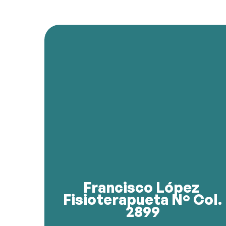
sesión ahora!
te ayuda a volver a tu mejor versión. ¡Reserva tu
Con técnicas avanzadas y un enfoque profesional
rendimiento y bienestar físico.
para la recuperación de lesiones, mejora del
especializado en tratamientos personalizados
Francisco es fisioterapeuta colegiado N.º 2899,
Francisco López
Fisioterapueta Nº Col.
2899