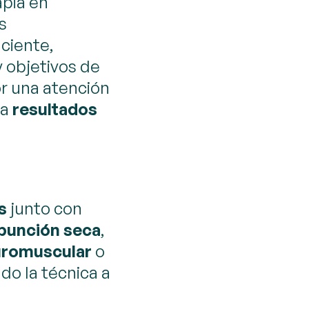
apia en
s
aciente,
y objetivos de
r una atención
za
resultados
s
junto con
punción seca
,
uromuscular
o
do la técnica a