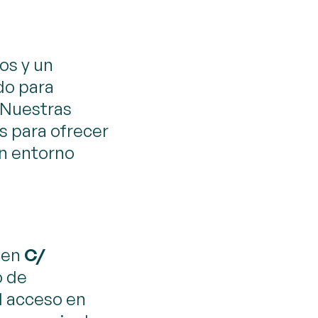
os y un
do para
 Nuestras
s para ofrecer
un entorno
 en
C/
o de
il acceso en