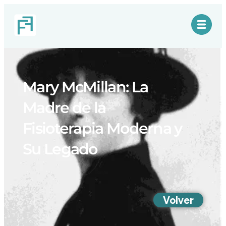
Mary McMillan: La
Madre de la
Fisioterapia Moderna y
Su Legado
Volver