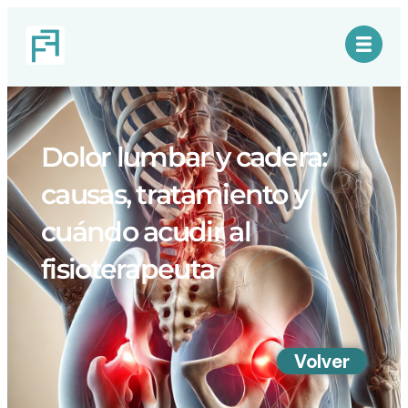
Dolor lumbar y cadera:
causas, tratamiento y
cuándo acudir al
fisioterapeuta
Volver